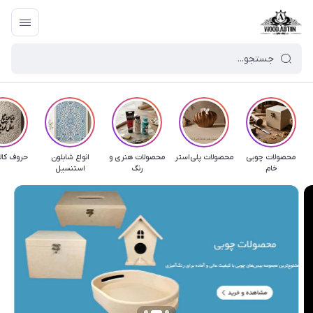
محصولات چوبی
محصولات پلی‌استر
محصولات هنری و
انواع شابلون
حروف کال
خام
رنگ
استنسیل