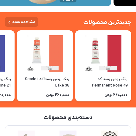
جدیدترین محصولات
مشاهده همه
رنگ روغن وستا کد
رنگ روغن وستا کد Scarlet
ine 21
Lake 38
Permanent Rose 49
60,000
260,000
260,000
تومان
تومان
دسته‌بندی محصولات