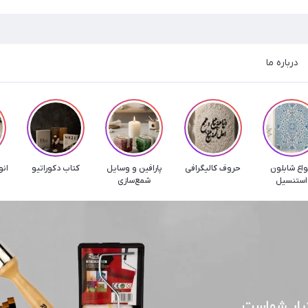
درباره ما
واع شابلون
حروف کالیگرافی
پارافین و وسایل
کتاب دکوراتیو
انو
استنسیل
شمع‌سازی