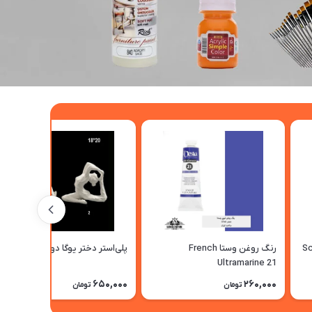
Scarl
رنگ روغن وستا French
پلی‌استر دختر یوگا دومدل
Ultramarine 21
650,000
260,000
تومان
تومان