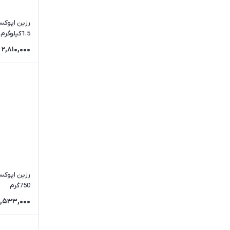
رزین اپوکسی
1.5کیلوگرم
2,810,000
رزین اپوکسی
750گرم
1,533,000