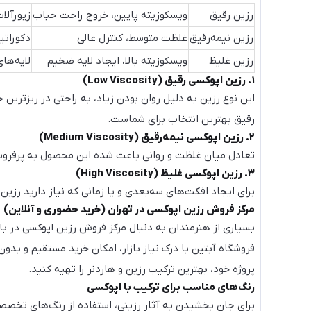
رزین رقیق
ویسکوزیته پایین، خروج راحت حباب
زیورآلا
رزین نیمه‌رقیق
غلظت متوسط، کنترل عالی
دکوراتیو
رزین غلیظ
ویسکوزیته بالا، ایجاد لایه ضخیم
لایه‌ها
۱. رزین اپوکسی رقیق (Low Viscosity)
این نوع رزین به دلیل روان بودن زیاد، به راحتی در ریزترین
رقیق بهترین انتخاب برای شماست.
۲. رزین اپوکسی نیمه‌رقیق (Medium Viscosity)
تعادل میان غلظت و روانی باعث شده این محصول به پرفروش‌ت
۳. رزین اپوکسی غلیظ (High Viscosity)
برای ایجاد افکت‌های سه‌بعدی و یا زمانی که نیاز دارید رزی
مرکز فروش رزین اپوکسی در تهران (خرید حضوری و آنلاین)
بسیاری از هنرمندان به دنبال مرکز فروش رزین اپوکسی در باز
فروشگاه آبتین با درک نیاز بازار، امکان خرید مستقیم و بد
پروژه خود، بهترین ترکیب رزین و هاردنر را تهیه کنید.
رنگ‌های مناسب برای ترکیب با اپوکسی
برای جان بخشیدن به آثار رزینی، استفاده از رنگ‌های تخص