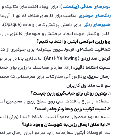
پودرهای صدفی (پیکمنت)
: برای ایجاد افکت‌های متالیک و 
رنگ‌های جوهری
: مناسب برای کارهای شفاف که نور از آن‌ها 
خمیرهای رنگی
: برای داشتن پوشش کامل و مات (Opaque).
اکلیل و گلیتر: جهت ایجاد درخشش و جلوه‌های فانتزی در زیو
چرا رزین اپوکسی آبتین را انتخاب کنیم؟
شفافیت شیشه‌ای
: فرمولاسیون پیشرفته برای جلوگیری از کد
فرمول ضد زردی (Anti-Yellowing)
: ماندگاری بالا در برابر 
نسبت اختلاط دقیق
: ارائه هاردنر هماهنگ با رزین برای خش
ارسال سریع
: پردازش آنی سفارشات برای هنرمندانی که محدو
سوالات متداول کاربران
۱. بهترین روش برای حباب‌گیری رزین چیست؟
استفاده از تورچ یا فندک اتمی روی سطح رزین و همچنین استراحت دادن به رزین (به مدت ۵ دقیقه) پس از 
۲. نسبت ترکیب رزین و هاردنر چقدر است؟
بسته به نوع محصول، معمولاً نسبت اختلاط ۲ به ۱ (وزنی) است. حتماً از
۳. آیا امکان ارسال رزین به شهرستان وجود دارد؟
بله، فروشگاه آبتین سفارشات را به سراسر ایران ارسال می‌کن