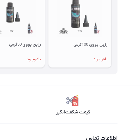
رزین یووی 100گرمی
رزین یووی 50گرمی
ناموجود
ناموجود
قیمت شگفت‌انگیز
اطلاعات تماس