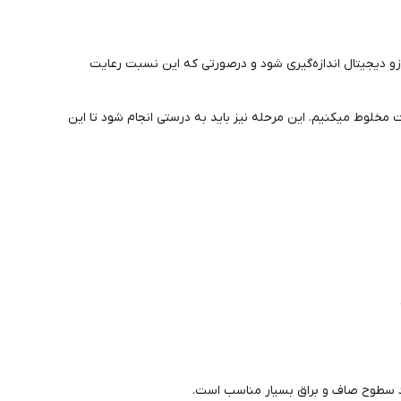
رم هاردنر ترکیب شود. حتما باید این نسبت با ترازو دیجیتال اندازه‌گیری شود و درصورتی که این نسبت رعایت
 یک ظرف با هم این دو ماده را ترکیب کرده و به خوبی 5تا 10 دقیقه کاملا در یک جهت مخلوط میکنیم. این مرحله نیز باید به درستی انجام شود تا این
یجاد سطوح صاف و براق بسیار مناسب است.