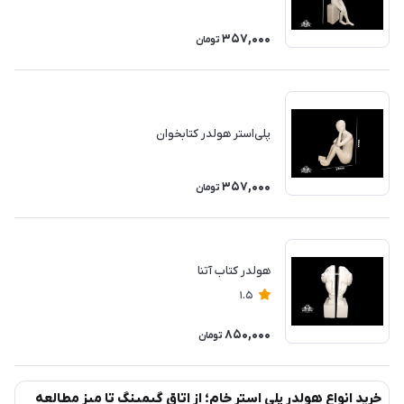
357,000
تومان
پلی‌استر هولدر کتابخوان
357,000
تومان
هولدر كتاب آتنا
1.5
850,000
تومان
خرید انواع هولدر پلی استر خام؛ از اتاق گیمینگ تا میز مطالعه