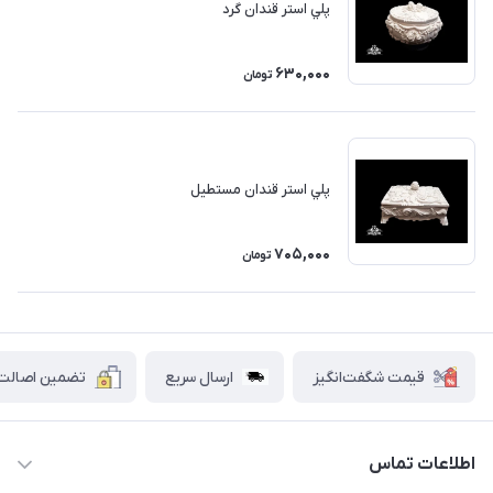
پلي استر قندان گرد
630,000
تومان
پلي استر قندان مستطيل
705,000
تومان
قیمت شگفت‌انگیز
ارسال سریع
تضمین اصالت ک
اطلاعات تماس