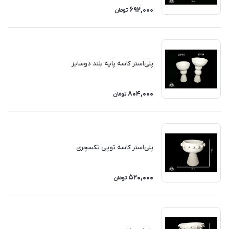
692,000
تومان
پلی‌استر کاسه پایه بلند دوسایز
804,000
تومان
پلی‌استر کاسه توپی تکسچری
520,000
تومان