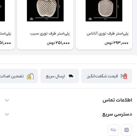
پلی‌استر ظرف توری آناناس
پلی‌استر ظرف توری سیب
پلی‌است
51,000
251,000
293,000
تومان
تومان
قیمت شگفت‌انگیز
ارسال سریع
تضمین اصالت ک
اطلاعات تماس
۰۲۱۷۷۰۶۰۰۲۸ ـ ۰۹۱۹۰۰۲۸۲۴۷
دسترسی سریع
تهران قاسم آباد خیابان استقلال خیابان کوهستان دوم پلاک ۴۷
حساب کاربری
بله
فروشگاه آبتین