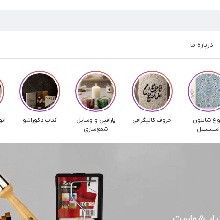
درباره ما
واع شابلون
حروف کالیگرافی
پارافین و وسایل
کتاب دکوراتیو
انو
استنسیل
شمع‌سازی