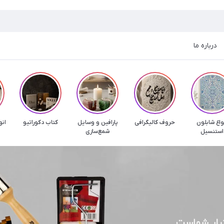
درباره ما
واع شابلون
حروف کالیگرافی
پارافین و وسایل
کتاب دکوراتیو
انو
استنسیل
شمع‌سازی