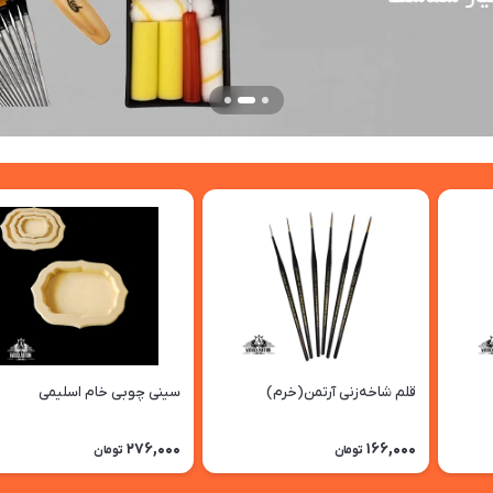
قلم شاخه‌زنی آرتمن(خرم)
سینی چوبی خام اسلیمی
276,000
166,000
تومان
تومان