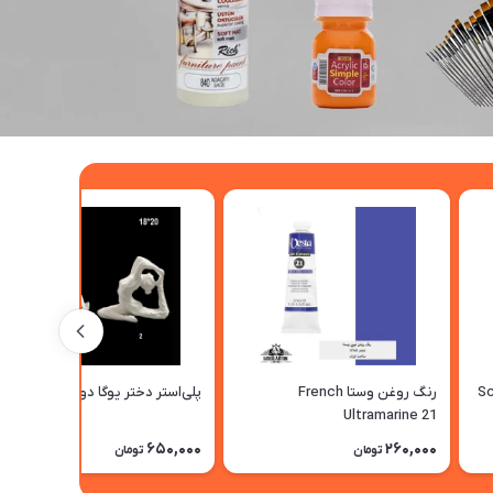
Scarl
رنگ روغن وستا French
پلی‌استر دختر یوگا دومدل
Ultramarine 21
650,000
260,000
تومان
تومان