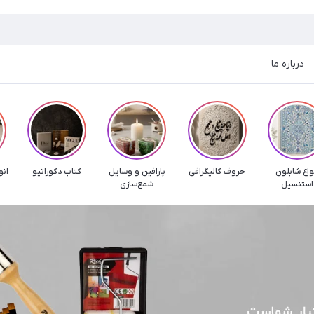
درباره ما
واع شابلون
حروف کالیگرافی
پارافین و وسایل
کتاب دکوراتیو
انو
استنسیل
شمع‌سازی