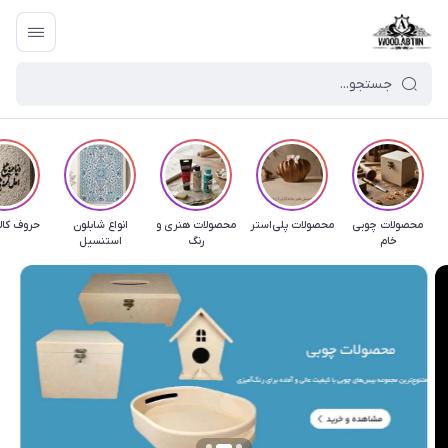
محصولات چوبی
محصولات پلی‌استر
محصولات هنری و
انواع شابلون
حروف کال
خام
رنگ
استنسیل