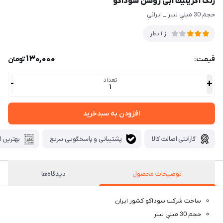
رنگ آكريليك آبی روشن سوداكو
حجم 30 ميلي ليتر _ ايراني
از 1 نظر
130,000
قیمت:
تومان
تعداد
-
+
1
افزودن به سبدخرید
گارانتی اصالت کالا
پشتیبانی و پاسخگویی سریع
بهترین ا
توضيحات محصول
دیدگاه‌ها
ساخت شركت سوداكو كشور ايران
حجم 30 ميلي ليتر