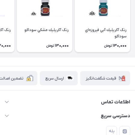
رنگ آكريليك آبي فيروزه‌اي
رنگ آكريليك مشكي سوداكو
رنگ آك
سوداكو
30,000
130,000
130,000
تومان
تومان
قیمت شگفت‌انگیز
ارسال سریع
تضمین اصالت ک
اطلاعات تماس
۰۲۱۷۷۰۶۰۰۲۸ ـ ۰۹۱۹۰۰۲۸۲۴۷
دسترسی سریع
تهران قاسم آباد خیابان استقلال خیابان کوهستان دوم پلاک ۴۷
حساب کاربری
بله
فروشگاه آبتین