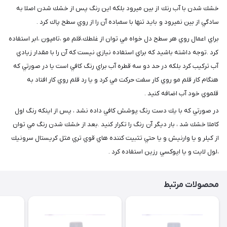
خشك شدن با آب رنك از بين ميرود بلكه اين رنگ پس از خشك شدن اصلا به
سادگي از بين نميرود و بايد تنها با سمباده آن را از روي سطح پاك كرد .
براي اعمال روي هر سطح دل خواه مي توان از غلطك،قلم مو ،تامپون ،ابر استفاده
كرد .توجه داشته باشيد كه براي استفاده نيازي نيست كه آن را با مقدار زيادي
آب تركيب كرد بلكه در حد دو سه قطره آب براي رنگ كافي است يا در صورتي كه
هنگام كار قلم مو روي كار سفت حركت مي كرد و يا رد قلم روي كار افتاد به
قلموي خود آب اضافه كنيد .
در صورتي كه با يك دست رنگ پوشش كافي داده نشد ، پس از اينكه رنگ اول
كاملا خشك شد ، بار ديگر آن رنگ را تكرار كنيد .بعد از خشك شدن رنگ مي توان
از كيلر و يا وارنيش و يا حتي تثبيت كننده هاي قوي تري مثل كريستال سرونيك
،لول لايت و يا اپوكسي رزين استفاده كرد .
محصولات مرتبط