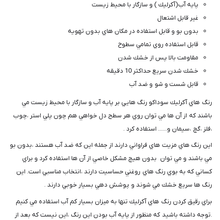
پايه آب(آكرليك ) و سازگار با محيط زيست
غير قابل اشتعال
بدون بو و قابل استفاده در مكان هاي بدون تهويه
قابل استفاده روي تمامي سطوح
مقاومت بالا پس از خشك شدن
خشك شدن سريع حداكثر 10 دقيقه
قابل شست و شو و ضد آب
رنگ هاي آكرليك سوداكو رنگ هايي بر پايه آب و سازگار با محيط زيست مي
باشند كه از آن ها مي توان روي هر سطح دل خواهي هم چون پلي استر ،چوب
،فلز ،گچ ،سيمان و...... استفاده كرد .
اين رنگ هاي مزيت هاي فراواني دارند از جمله اين كه ضد آب هستند ،بدون بو
مي باشند و مي توان بدون هيچ مشكل خاصي از آن ها استفاده كرد و براي
كساني كه به بوي رنگ هاي روغني حساسيت دارند ،انتخاب مناسبي است. اين
رنگ ها سريع خشك مي شوند و پوشش دهي بسيار خوبي دارند .
براي رقيق كردن رنگ هاي آكرليك تنها به ميزان بسيار كم آب استفاده مي كنيم
.توجه داشته باشيد كه منظور از پايه آب بودن اين رنگ ،اين نيست كه بعد از