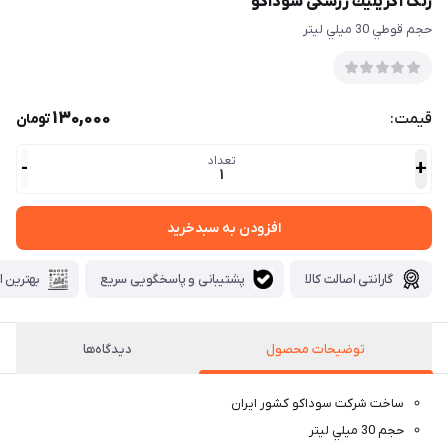
رنگ آكريليك زرشکی سوداكو
حجم قوطي 30 ميلي ليتر
130,000
قیمت:
تومان
تعداد
-
+
1
افزودن به سبدخرید
گارانتی اصالت کالا
پشتیبانی و پاسخگویی سریع
بهترین ا
توضيحات محصول
دیدگاه‌ها
ساخت شركت سوداكو كشور ايران
حجم 30 ميلي ليتر