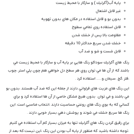
پايه آب(آكرليك ) و سازگار با محيط زيست
غير قابل اشتعال
بدون بو و قابل استفاده در مكان هاي بدون تهويه
قابل استفاده روي تمامي سطوح
مقاومت بالا پس از خشك شدن
خشك شدن سريع حداكثر 10 دقيقه
قابل شست و شو و ضد آب
رنگ هاي آكرليك سوداكو رنگ هايي بر پايه آب و سازگار با محيط زيست مي
باشند كه از آن ها مي توان روي هر سطح دل خواهي هم چون پلي استر ،چوب
،فلز ،گچ ،سيمان و...... استفاده كرد .
اين رنگ هاي مزيت هاي فراواني دارند از جمله اين كه ضد آب هستند ،بدون بو
مي باشند و مي توان بدون هيچ مشكل خاصي از آن ها استفاده كرد و براي
كساني كه به بوي رنگ هاي روغني حساسيت دارند ،انتخاب مناسبي است. اين
رنگ ها سريع خشك مي شوند و پوشش دهي بسيار خوبي دارند .
براي رقيق كردن رنگ هاي آكرليك تنها به ميزان بسيار كم آب استفاده مي كنيم
.توجه داشته باشيد كه منظور از پايه آب بودن اين رنگ ،اين نيست كه بعد از