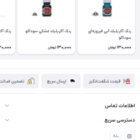
رنگ آكريليك آبي فيروزه‌اي
رنگ آكريليك مشكي سوداكو
رنگ آك
سوداكو
30,000
130,000
130,000
تومان
تومان
قیمت شگفت‌انگیز
ارسال سریع
تضمین اصالت ک
اطلاعات تماس
۰۲۱۷۷۰۶۰۰۲۸ ـ ۰۹۱۹۰۰۲۸۲۴۷
دسترسی سریع
تهران قاسم آباد خیابان استقلال خیابان کوهستان دوم پلاک ۴۷
حساب کاربری
بله
فروشگاه آبتین