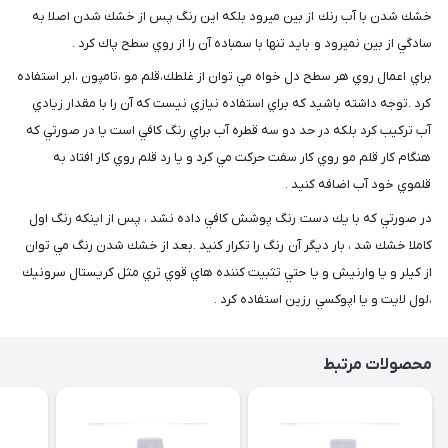
خشك شدن با آب رنك از بين ميرود بلكه اين رنگ پس از خشك شدن اصلا به
سادگي از بين نميرود و بايد تنها با سمباده آن را از روي سطح پاك كرد .
براي اعمال روي هر سطح دل خواه مي توان از غلطك،قلم مو ،تامپون ،ابر استفاده
كرد .توجه داشته باشيد كه براي استفاده نيازي نيست كه آن را با مقدار زيادي
آب تركيب كرد بلكه در حد دو سه قطره آب براي رنگ كافي است يا در صورتي كه
هنگام كار قلم مو روي كار سفت حركت مي كرد و يا رد قلم روي كار افتاد به
قلموي خود آب اضافه كنيد .
در صورتي كه با يك دست رنگ پوشش كافي داده نشد ، پس از اينكه رنگ اول
كاملا خشك شد ، بار ديگر آن رنگ را تكرار كنيد .بعد از خشك شدن رنگ مي توان
از كيلر و يا وارنيش و يا حتي تثبيت كننده هاي قوي تري مثل كريستال سرونيك
،لول لايت و يا اپوكسي رزين استفاده كرد .
محصولات مرتبط