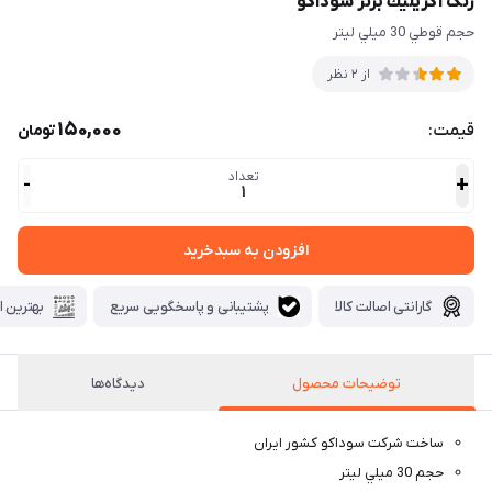
رنگ آكريليك برنز سوداكو
حجم قوطي 30 ميلي ليتر
از 2 نظر
150,000
قیمت:
تومان
تعداد
-
+
1
افزودن به سبدخرید
گارانتی اصالت کالا
پشتیبانی و پاسخگویی سریع
بهترین ا
توضيحات محصول
دیدگاه‌ها
ساخت شركت سوداكو كشور ايران
حجم 30 ميلي ليتر