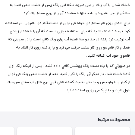
خشك شدن با آب رنك از بين ميرود بلكه اين رنگ پس از خشك شدن اصلا به
سادگي از بين نميرود و بايد تنها با سمباده آن را از روي سطح پاك كرد .
براي اعمال روي هر سطح دل خواه مي توان از غلطك،قلم مو ،تامپون ،ابر استفاده
كرد .توجه داشته باشيد كه براي استفاده نيازي نيست كه آن را با مقدار زيادي
آب تركيب كرد بلكه در حد دو سه قطره آب براي رنگ كافي است يا در صورتي كه
هنگام كار قلم مو روي كار سفت حركت مي كرد و يا رد قلم روي كار افتاد به
قلموي خود آب اضافه كنيد .
در صورتي كه با يك دست رنگ پوشش كافي داده نشد ، پس از اينكه رنگ اول
كاملا خشك شد ، بار ديگر آن رنگ را تكرار كنيد .بعد از خشك شدن رنگ مي توان
از كيلر و يا وارنيش و يا حتي تثبيت كننده هاي قوي تري مثل كريستال سرونيك
،لول لايت و يا اپوكسي رزين استفاده كرد .
محصولات مرتبط