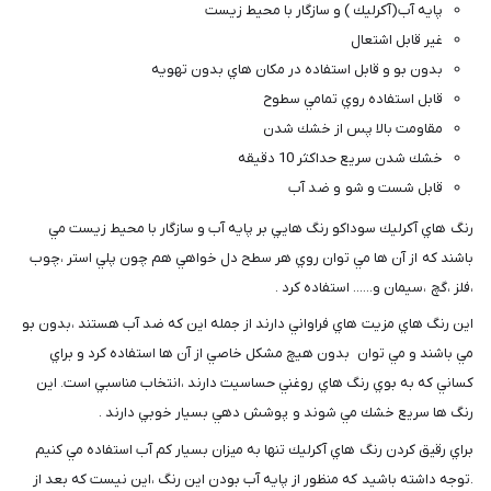
پايه آب(آكرليك ) و سازگار با محيط زيست
غير قابل اشتعال
بدون بو و قابل استفاده در مكان هاي بدون تهويه
قابل استفاده روي تمامي سطوح
مقاومت بالا پس از خشك شدن
خشك شدن سريع حداكثر 10 دقيقه
قابل شست و شو و ضد آب
رنگ هاي آكرليك سوداكو رنگ هايي بر پايه آب و سازگار با محيط زيست مي
باشند كه از آن ها مي توان روي هر سطح دل خواهي هم چون پلي استر ،چوب
،فلز ،گچ ،سيمان و...... استفاده كرد .
اين رنگ هاي مزيت هاي فراواني دارند از جمله اين كه ضد آب هستند ،بدون بو
مي باشند و مي توان بدون هيچ مشكل خاصي از آن ها استفاده كرد و براي
كساني كه به بوي رنگ هاي روغني حساسيت دارند ،انتخاب مناسبي است. اين
رنگ ها سريع خشك مي شوند و پوشش دهي بسيار خوبي دارند .
براي رقيق كردن رنگ هاي آكرليك تنها به ميزان بسيار كم آب استفاده مي كنيم
.توجه داشته باشيد كه منظور از پايه آب بودن اين رنگ ،اين نيست كه بعد از