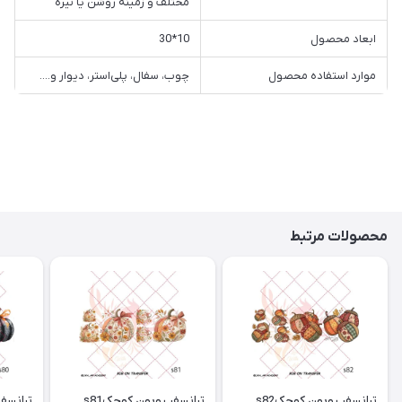
مختلف و زمینه روشن یا تیره
ابعاد محصول
10*30
موارد استفاده محصول
چوب، سفال، پلی‌استر، دیوار و....
محصولات مرتبط
ترانسفر روبون کوچکs82
ترانسفر روبون کوچکs81
ترانسفر