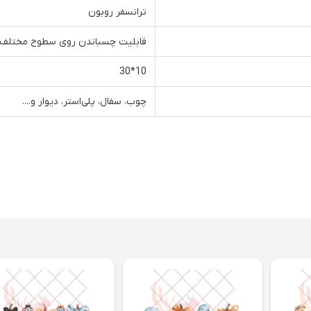
ترانسفر روبون
قابلیت چسباندن روی سطوح مختلف و
10*30
چوب، سفال، پلی‌استر، دیوار و....