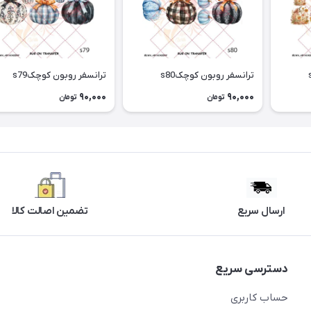
ترانسفر روبون کوچکs80
ترانسفر روبون کوچکs79
90,000
90,000
تومان
تومان
ارسال سریع
تضمین اصالت کالا
دسترسی سریع
حساب کاربری