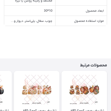
مختلف و زمینه روشن یا تیره
ابعاد محصول
10*30
موارد استفاده محصول
چوب، سفال، پلی‌استر، دیوار و....
محصولات مرتبط
ترانسفر روبون کوچکs82
ترانسفر روبون کوچکs81
ترانسفر