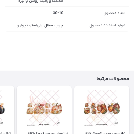
مختلف و زمینه روشن یا تیره
ابعاد محصول
10*30
موارد استفاده محصول
چوب، سفال، پلی‌استر، دیوار و....
محصولات مرتبط
ترانسفر روبون کوچکs82
ترانسفر روبون کوچکs81
ترانسفر