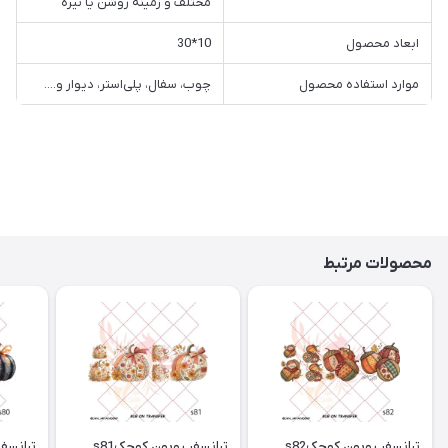
مختلف و زمینه روشن یا تیره
ابعاد محصول
10*30
موارد استفاده محصول
چوب، سفال، پلی‌استر، دیوار و....
محصولات مرتبط
ترانسفر روبون کوچکs82
ترانسفر روبون کوچکs81
ترانسفر