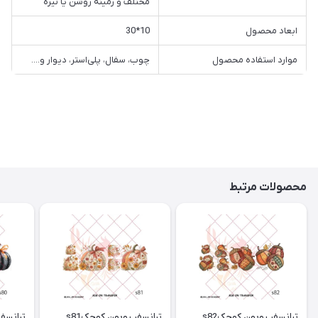
مختلف و زمینه روشن یا تیره
ابعاد محصول
10*30
موارد استفاده محصول
چوب، سفال، پلی‌استر، دیوار و....
محصولات مرتبط
ترانسفر روبون کوچکs82
ترانسفر روبون کوچکs81
ترانسفر