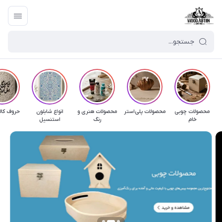
محصولات چوبی
محصولات پلی‌استر
محصولات هنری و
انواع شابلون
حروف کال
خام
رنگ
استنسیل