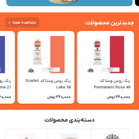
جدیدترین محصولات
مشاهده همه
رنگ روغن وستا کد
رنگ روغن وستا کد Scarlet
ine 21
Lake 38
Permanent Rose 49
60,000
260,000
260,000
تومان
تومان
دسته‌بندی محصولات