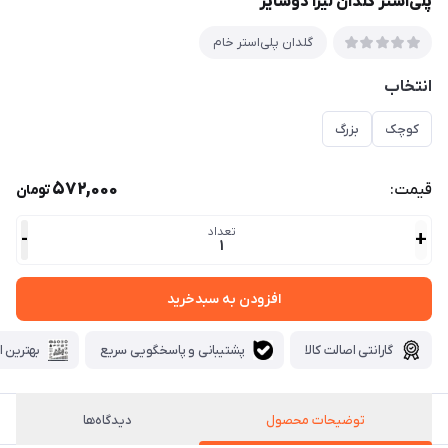
پلی‌استر گلدان ليرا دوسايز
گلدان پلی‌استر خام
انتخاب
کوچک
بزرگ
572,000
قیمت:
تومان
تعداد
-
+
1
افزودن به سبدخرید
گارانتی اصالت کالا
پشتیبانی و پاسخگویی سریع
بهترین ا
توضیحات محصول
دیدگاه‌ها