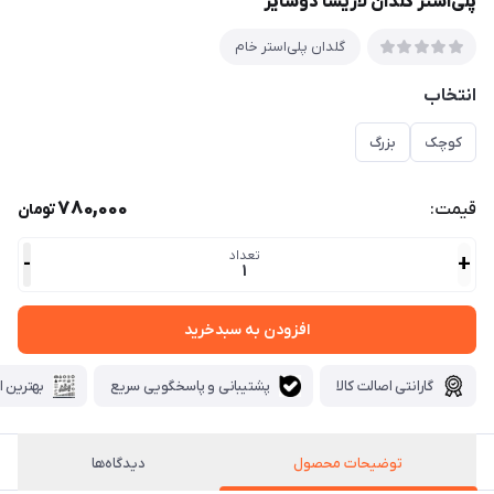
پلی‌استر گلدان لاريسا دوسايز
گلدان پلی‌استر خام
انتخاب
کوچک
بزرگ
780,000
قیمت:
تومان
تعداد
-
+
1
افزودن به سبدخرید
گارانتی اصالت کالا
پشتیبانی و پاسخگویی سریع
بهترین ا
توضیحات محصول
دیدگاه‌ها