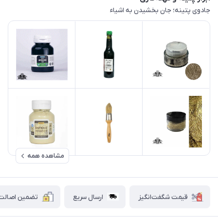
جادوی پتینه؛ جان بخشیدن به اشیاء
مشاهده همه
قیمت شگفت‌انگیز
ارسال سریع
تضمین اصالت ک