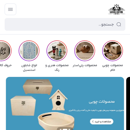
محصولات چوبی
محصولات پلی‌استر
محصولات هنری و
انواع شابلون
حروف کال
خام
رنگ
استنسیل