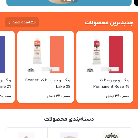
جدیدترین محصولات
مشاهده همه
رنگ روغن وستا کد
رنگ روغن وستا کد Scarlet
ine 21
Lake 38
Permanent Rose 49
60,000
260,000
260,000
تومان
تومان
دسته‌بندی محصولات