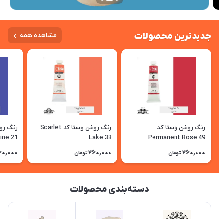
جدیدترین محصولات
مشاهده همه
رنگ روغن وستا کد
رنگ روغن وستا کد Scarlet
ine 21
Lake 38
Permanent Rose 49
60,000
260,000
260,000
تومان
تومان
دسته‌بندی محصولات