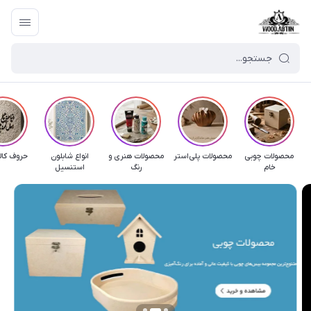
محصولات چوبی
محصولات پلی‌استر
محصولات هنری و
انواع شابلون
حروف کال
خام
رنگ
استنسیل