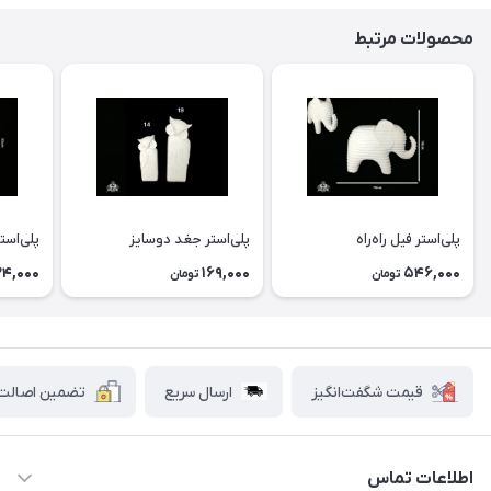
محصولات مرتبط
پلی‌استر فيل راه‌راه
پلی‌استر جغد دوسايز
پلی‌استر
24,000
169,000
546,000
تومان
تومان
قیمت شگفت‌انگیز
ارسال سریع
تضمین اصالت ک
اطلاعات تماس