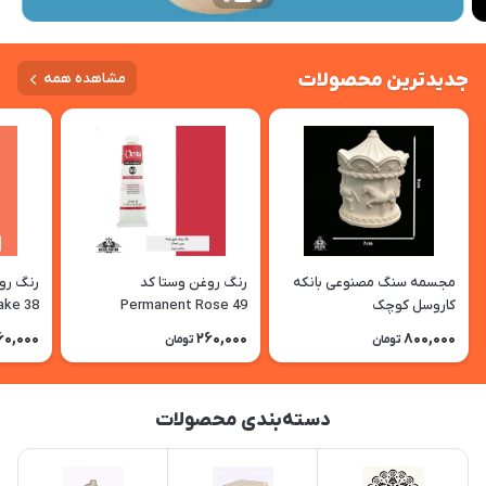
جدیدترین محصولات
مشاهده همه
مجسمه سنگ مصنوعی بانکه
رنگ روغن وستا کد
کاروسل کوچک
Permanent Rose 49
ake 38
60,000
260,000
800,000
تومان
تومان
دسته‌بندی محصولات