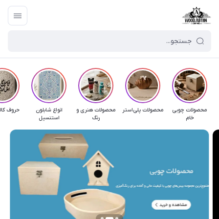
محصولات چوبی
محصولات پلی‌استر
محصولات هنری و
انواع شابلون
حروف کال
خام
رنگ
استنسیل