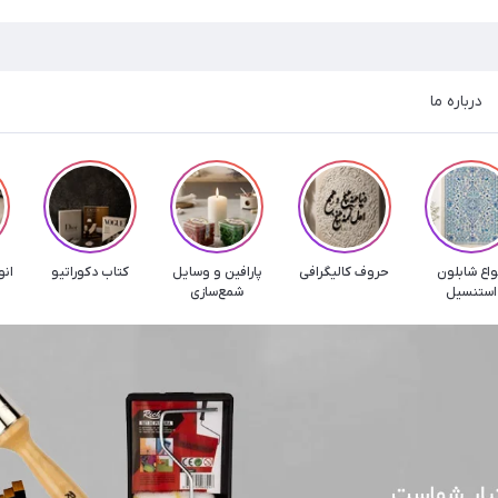
درباره ما
واع شابلون
حروف کالیگرافی
پارافین و وسایل
کتاب دکوراتیو
انو
استنسیل
شمع‌سازی