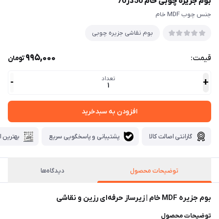
بوم جزیره چوبی خام 50در70
جنس چوب MDF خام
بوم نقاشی جزیره چوبی
995,000
قیمت:
تومان
تعداد
-
+
1
افزودن به سبدخرید
گارانتی اصالت کالا
پشتیبانی و پاسخگویی سریع
بهترین ا
توضیحات محصول
دیدگاه‌ها
بوم جزیره MDF خام | زیرساز حرفه‌ای رزین و نقاشی
توضیحات محصول