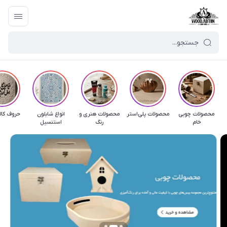
محصولات چوبی
محصولات پلی‌استر
محصولات هنری و
انواع شابلون
حروف کال
خام
رنگ
استنسیل