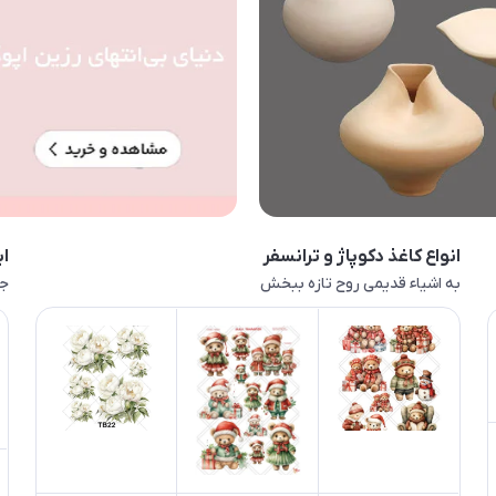
انواع کاغذ دکوپاژ و ترانسفر
اب
به اشیاء قدیمی روح تازه ببخش
جا