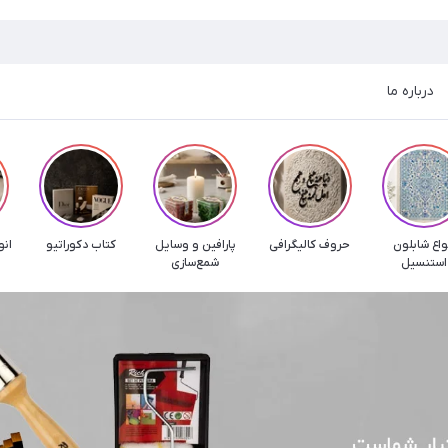
درباره ما
واع شابلون
حروف کالیگرافی
پارافین و وسایل
کتاب دکوراتیو
انو
استنسیل
شمع‌سازی