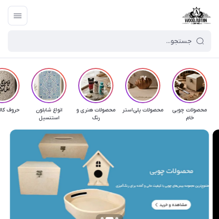
محصولات چوبی
محصولات پلی‌استر
محصولات هنری و
انواع شابلون
حروف کال
خام
رنگ
استنسیل