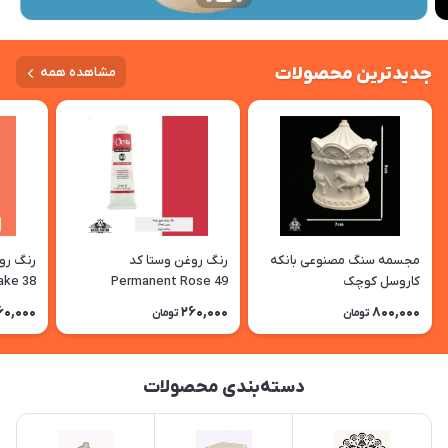
جدیدترین محصولات
مشاهده همه
مجسمه سنگ مصنوعی بانکه
رنگ روغن وستا کد
کاروسل کوچک
Permanent Rose 49
ake 38
60,000
260,000
800,000
تومان
تومان
دسته‌بندی محصولات