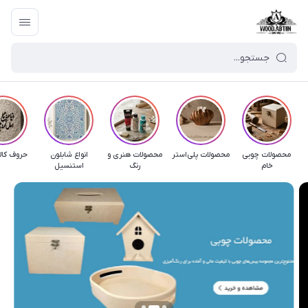
محصولات چوبی
محصولات پلی‌استر
محصولات هنری و
انواع شابلون
حروف کال
خام
رنگ
استنسیل