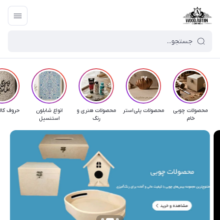
محصولات چوبی
محصولات پلی‌استر
محصولات هنری و
انواع شابلون
حروف کال
خام
رنگ
استنسیل