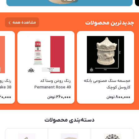
جدیدترین محصولات
مشاهده همه
مجسمه سنگ مصنوعی بانکه
رنگ روغن وستا کد
کاروسل کوچک
Permanent Rose 49
ake 38
60,000
260,000
800,000
تومان
تومان
دسته‌بندی محصولات