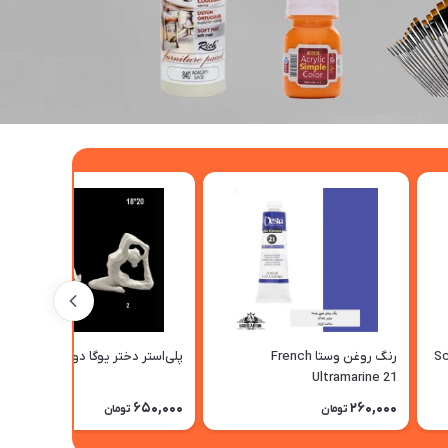
Scarl
رنگ روغن وستا French
پلی‌استر دختر یوگا دومدل
Ultramarine 21
650,000
260,000
تومان
تومان