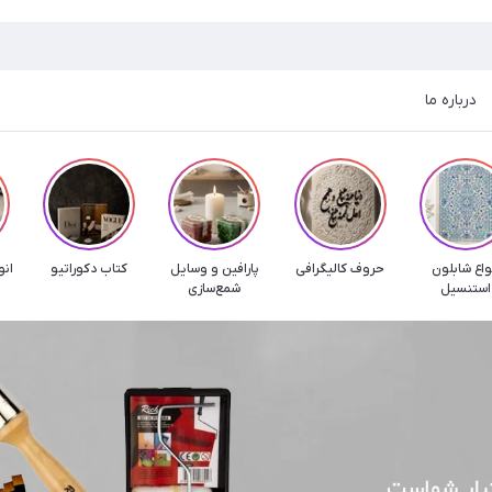
درباره ما
واع شابلون
حروف کالیگرافی
پارافین و وسایل
کتاب دکوراتیو
انو
استنسیل
شمع‌سازی