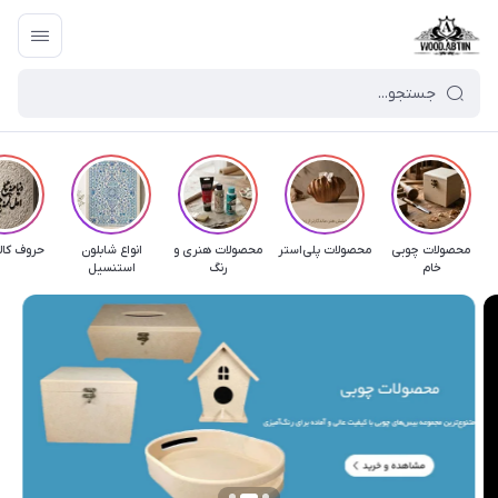
محصولات چوبی
محصولات پلی‌استر
محصولات هنری و
انواع شابلون
حروف کال
خام
رنگ
استنسیل