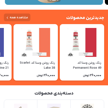
جدیدترین محصولات
مشاهده همه
رنگ روغن وستا کد
رنگ روغن وستا کد Scarlet
ine 21
Lake 38
Permanent Rose 49
60,000
260,000
260,000
تومان
تومان
دسته‌بندی محصولات