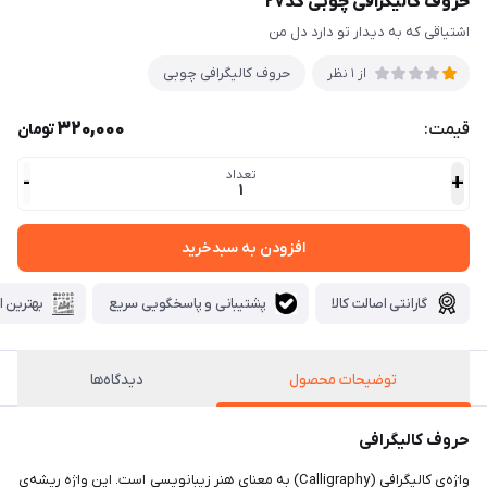
حروف کالیگرافی چوبی کد۲۷
اشتیاقی که به دیدار تو دارد دل من
حروف کالیگرافی چوبی
از 1 نظر
320,000
قیمت:
تومان
تعداد
-
+
1
افزودن به سبدخرید
گارانتی اصالت کالا
پشتیبانی و پاسخگویی سریع
بهترین ا
توضیحات محصول
دیدگاه‌ها
حروف کالیگرافی
واژه‌ی کالیگرافی (Calligraphy) به معنای هنر زیبانویسی است. این واژه ریشه‌ی