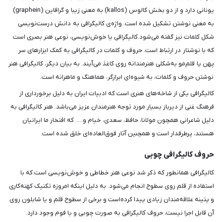
یونانی دارد و از دو بخش کالوس (kallos) به معنی زیبا و گرافاین (graphein)
به معنی نوشتن تشکیل شده است. واژه‌ی کالیگرافی به دانش درست‌نویسی
شکل کلمات نیز گفته می‌شود.کالیگرافی یا خوش‌نویسی، نوعی هنر بصری است
که با نوشتار در ارتباط است. حروف و کلمات در کالیگرافی به کمک ابزارهای سر
پهن یا قلم‌مو به‌شکلی هنرمندانه روی کاغذ می‌آیند. به بیان دیگر، کالیگرافی هنر
نوشتن حروف و کلمات، به شیوه‌ای ابرازگر، هماهنگ و ماهرانه است.
کالیگرافی یکی از شاخه‌های هنری است که ادبیات ایران به دلیل برخورداری از
فرهنگ غنی از دیرباز بسیار مورد توجه هنرمندان عزیز می‌باشد. هنر کالیگرافی به
دلیل شاعرانی همچون مولانا، حافظ، سعدی، خیام و..... که افتخار ما ایرانیان
هستند، پرطرفدار است و همچنین آثار فوق‌العاده‌ای خلق شده است.
حروف کالیگرافی چوبی
کالیگرافی همانطور که ذکر شد نوعی هنر خطاطی و خوش‌نویسی است که با
استفاده از قلم روی سطوح انجام می‌شود. به دلیل اینکه امروزه تکنیک کهنه‌کاری
و پتینه علاقه‌مندان زیادی پیدا کرده‌است و برخی از سطوح قلم و یا شابلون روی
آن قابل اجرا نیست، حروف کالیگرافی به صورت چوبی و یا فوم وجود دارد.