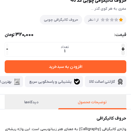
حروف کالیگرافی چوبی کد 40
عمری به هر کوی گذر ...
حروف کالیگرافی چوبی
از 1 نظر
320,000
قیمت:
تومان
تعداد
-
+
1
افزودن به سبدخرید
گارانتی اصالت کالا
پشتیبانی و پاسخگویی سریع
بهترین ا
توضیحات محصول
دیدگاه‌ها
حروف کالیگرافی
واژه‌ی کالیگرافی (Calligraphy) به معنای هنر زیبانویسی است. این واژه ریشه‌ی