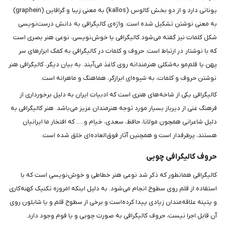
یونانی دارد و از دو بخش کالوس (kallos) به معنی زیبا و گرافاین (graphein)
به معنی نوشتن تشکیل شده است. واژه‌ی کالیگرافی به دانش درست‌نویسی
شکل کلمات نیز گفته می‌شود.کالیگرافی یا خوش‌نویسی، نوعی هنر بصری است
که با نوشتار در ارتباط است. حروف و کلمات در کالیگرافی به کمک ابزارهای سر
پهن یا قلم‌مو به‌شکلی هنرمندانه روی کاغذ می‌آیند. به بیان دیگر، کالیگرافی هنر
نوشتن حروف و کلمات، به شیوه‌ای ابرازگر، هماهنگ و ماهرانه است.
کالیگرافی یکی از شاخه‌های هنری است که ادبیات ایران به دلیل برخورداری از
فرهنگ غنی از دیرباز بسیار مورد توجه هنرمندان عزیز می‌باشد. هنر کالیگرافی به
دلیل شاعرانی همچون مولانا، حافظ، سعدی، خیام و..... که افتخار ما ایرانیان
هستند، پرطرفدار است و همچنین آثار فوق‌العاده‌ای خلق شده است.
حروف کالیگرافی چوبی
کالیگرافی همانطور که ذکر شد نوعی هنر خطاطی و خوش‌نویسی است که با
استفاده از قلم روی سطوح انجام می‌شود. به دلیل اینکه امروزه تکنیک کهنه‌کاری
و پتینه علاقه‌مندان زیادی پیدا کرده‌است و برخی از سطوح قلم و یا شابلون روی
آن قابل اجرا نیست، حروف کالیگرافی به صورت چوبی و یا فوم وجود دارد.