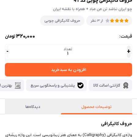
حروف کالیگرافی چوبی کد 41
چو ایران نباشد تن من مباد + همراه با نقشه ایران
حروف کالیگرافی چوبی
از 3 نظر
320,000
قیمت:
تومان
تعداد
-
+
1
افزودن به سبدخرید
گارانتی اصالت کالا
پشتیبانی و پاسخگویی سریع
بهترین ا
توضیحات محصول
دیدگاه‌ها
حروف کالیگرافی
واژه‌ی کالیگرافی (Calligraphy) به معنای هنر زیبانویسی است. این واژه ریشه‌ی