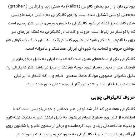
یونانی دارد و از دو بخش کالوس (kallos) به معنی زیبا و گرافاین (graphein)
به معنی نوشتن تشکیل شده است. واژه‌ی کالیگرافی به دانش درست‌نویسی
شکل کلمات نیز گفته می‌شود.کالیگرافی یا خوش‌نویسی، نوعی هنر بصری است
که با نوشتار در ارتباط است. حروف و کلمات در کالیگرافی به کمک ابزارهای سر
پهن یا قلم‌مو به‌شکلی هنرمندانه روی کاغذ می‌آیند. به بیان دیگر، کالیگرافی هنر
نوشتن حروف و کلمات، به شیوه‌ای ابرازگر، هماهنگ و ماهرانه است.
کالیگرافی یکی از شاخه‌های هنری است که ادبیات ایران به دلیل برخورداری از
فرهنگ غنی از دیرباز بسیار مورد توجه هنرمندان عزیز می‌باشد. هنر کالیگرافی به
دلیل شاعرانی همچون مولانا، حافظ، سعدی، خیام و..... که افتخار ما ایرانیان
هستند، پرطرفدار است و همچنین آثار فوق‌العاده‌ای خلق شده است.
حروف کالیگرافی چوبی
کالیگرافی همانطور که ذکر شد نوعی هنر خطاطی و خوش‌نویسی است که با
استفاده از قلم روی سطوح انجام می‌شود. به دلیل اینکه امروزه تکنیک کهنه‌کاری
و پتینه علاقه‌مندان زیادی پیدا کرده‌است و برخی از سطوح قلم و یا شابلون روی
آن قابل اجرا نیست، حروف کالیگرافی به صورت چوبی و یا فوم وجود دارد.