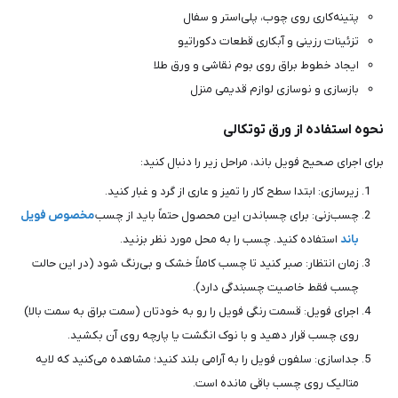
پتینه‌کاری روی چوب، پلی‌استر و سفال
تزئینات رزینی و آبکاری قطعات دکوراتیو
ایجاد خطوط براق روی بوم نقاشی و ورق طلا
بازسازی و نوسازی لوازم قدیمی منزل
نحوه استفاده از ورق توتکالی
برای اجرای صحیح فویل باند، مراحل زیر را دنبال کنید:
زیرسازی: ابتدا سطح کار را تمیز و عاری از گرد و غبار کنید.
چسب‌زنی: برای چسباندن این محصول حتماً باید از چسب
مخصوص فویل
باند
استفاده کنید. چسب را به محل مورد نظر بزنید.
زمان انتظار: صبر کنید تا چسب کاملاً خشک و بی‌رنگ شود (در این حالت
چسب فقط خاصیت چسبندگی دارد).
اجرای فویل: قسمت رنگی فویل را رو به خودتان (سمت براق به سمت بالا)
روی چسب قرار دهید و با نوک انگشت یا پارچه روی آن بکشید.
جداسازی: سلفون فویل را به آرامی بلند کنید؛ مشاهده می‌کنید که لایه
متالیک روی چسب باقی مانده است.