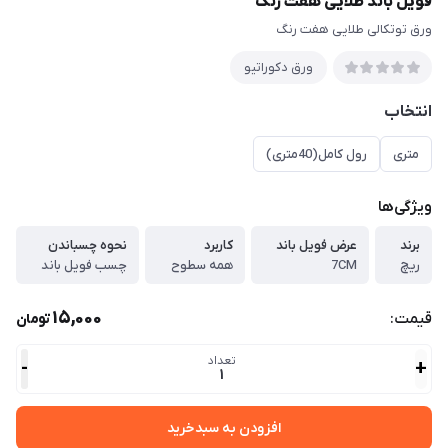
فویل باند طلایی هفت رنگ
ورق توتکالی طلایی هفت رنگ
ورق دكوراتيو
انتخاب
متری
رول کامل(40متری)
ویژگی‌ها
برند
عرض فویل باند
کاربرد
نحوه چسباندن
ریچ
7CM
همه سطوح
چسب فویل باند
15,000
قیمت:
تومان
تعداد
-
+
1
افزودن به سبدخرید