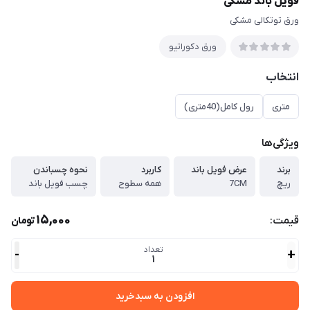
فویل باند مشکی
ورق توتکالی مشکی
ورق دكوراتيو
انتخاب
متری
رول کامل(40متری)
ویژگی‌ها
برند
عرض فویل باند
کاربرد
نحوه چسباندن
ریچ
7CM
همه سطوح
چسب فویل باند
15,000
قیمت:
تومان
تعداد
-
+
1
افزودن به سبدخرید