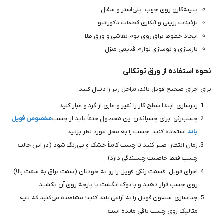
پتینه‌کاری روی چوب، پلی‌استر و سفال
تزئینات رزینی و آبکاری قطعات دکوراتیو
ایجاد خطوط براق روی بوم نقاشی و ورق طلا
بازسازی و نوسازی لوازم قدیمی منزل
نحوه استفاده از ورق توتکالی
برای اجرای صحیح فویل باند، مراحل زیر را دنبال کنید:
زیرسازی: ابتدا سطح کار را تمیز و عاری از گرد و غبار کنید.
چسب‌زنی: برای چسباندن این محصول حتماً باید از چسب
مخصوص فویل
باند
استفاده کنید. چسب را به محل مورد نظر بزنید.
زمان انتظار: صبر کنید تا چسب کاملاً خشک و بی‌رنگ شود (در این حالت
چسب فقط خاصیت چسبندگی دارد).
اجرای فویل: قسمت رنگی فویل را رو به خودتان (سمت براق به سمت بالا)
روی چسب قرار دهید و با نوک انگشت یا پارچه روی آن بکشید.
جداسازی: سلفون فویل را به آرامی بلند کنید؛ مشاهده می‌کنید که لایه
متالیک روی چسب باقی مانده است.