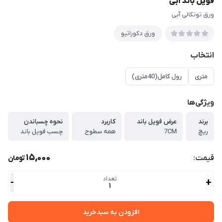
فویل باند آبی
ورق توتکالی آبی
ورق دكوراتيو
انتخاب
متری
رول کامل(40متری)
ویژگی‌ها
برند
عرض فویل باند
کاربرد
نحوه چسباندن
ریچ
7CM
همه سطوح
چسب فویل باند
15,000
قیمت:
تومان
تعداد
-
+
1
افزودن به سبدخرید