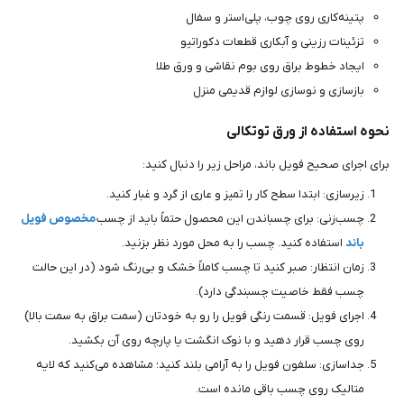
پتینه‌کاری روی چوب، پلی‌استر و سفال
تزئینات رزینی و آبکاری قطعات دکوراتیو
ایجاد خطوط براق روی بوم نقاشی و ورق طلا
بازسازی و نوسازی لوازم قدیمی منزل
نحوه استفاده از ورق توتکالی
برای اجرای صحیح فویل باند، مراحل زیر را دنبال کنید:
زیرسازی: ابتدا سطح کار را تمیز و عاری از گرد و غبار کنید.
چسب‌زنی: برای چسباندن این محصول حتماً باید از چسب
مخصوص فویل
باند
استفاده کنید. چسب را به محل مورد نظر بزنید.
زمان انتظار: صبر کنید تا چسب کاملاً خشک و بی‌رنگ شود (در این حالت
چسب فقط خاصیت چسبندگی دارد).
اجرای فویل: قسمت رنگی فویل را رو به خودتان (سمت براق به سمت بالا)
روی چسب قرار دهید و با نوک انگشت یا پارچه روی آن بکشید.
جداسازی: سلفون فویل را به آرامی بلند کنید؛ مشاهده می‌کنید که لایه
متالیک روی چسب باقی مانده است.