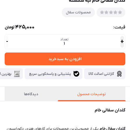
گلدان سفالی خام لبه شکسته
محصولات سفال
425,000
قیمت:
تومان
تعداد
-
+
1
افزودن به سبدخرید
گارانتی اصالت کالا
پشتیبانی و پاسخگویی سریع
بهترین ا
توضیحات محصول
دیدگاه‌ها
گلدان سفالی خام
گلدان سفال خام
یکی از محبوب‌ترین محصولات برای کارهای هنری، دکوراسیون