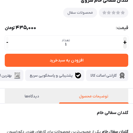
گلدان سفالی خام سروی
محصولات سفال
435,000
قیمت:
تومان
تعداد
-
+
1
افزودن به سبدخرید
گارانتی اصالت کالا
پشتیبانی و پاسخگویی سریع
بهترین ا
توضیحات محصول
دیدگاه‌ها
گلدان سفالی خام
گلدان سفال خام
یکی از محبوب‌ترین محصولات برای کارهای هنری، دکوراسیون