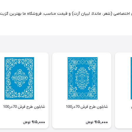
 اختصاصی (شعر، ماندلا، لیپان آرت) و قیمت مناسب، فروشگاه ما بهترین گزین
شابلون طرح فرش 70در100
شابلون طرح فرش 70در100
915,000
915,000
تومان
تومان