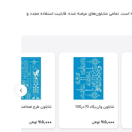
ه است. تمامی شابلون‌های عرضه شده، قابلیت استفاده مجدد و
شابلون وان‌یکاد 70در100
شابلون طرح هخامنشی 70در100
915,000
915,000
تومان
تومان