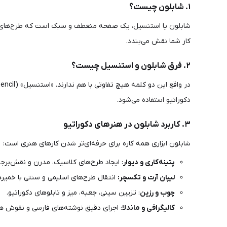
۱. شابلون چیست؟
شابلون یا استنسیل، یک صفحه منعطف و سبک است که طرح‌های زیب
کار شما نقش می‌بندد.
۲. فرق شابلون و استنسیل چیست؟
در واقع این دو کلمه هیچ تفاوتی با هم ندارند. «استنسیل» (Stencil) واژه تخصصی و بین‌المللی این محصول است و
دکوراتیو استفاده می‌شود.
۳. کاربرد شابلون در هنرهای دکوراتیو
شابلون ابزاری همه کاره برای حرفه‌ای‌تر شدن کارهای هنری است:
پتینه‌کاری و دیوار
: ایجاد طرح‌های کلاسیک، مدرن و نقش‌برج
لیپان آرت و تکسچر:
انتقال طرح‌های اسلیمی و سنتی با خمیر
چوب و رزین
: تزیین سینی، جعبه، میز و تابلوهای دکوراتیو.
کالیگرافی و ماندلا
: اجرای دقیق نوشته‌های فارسی و نقوش ه