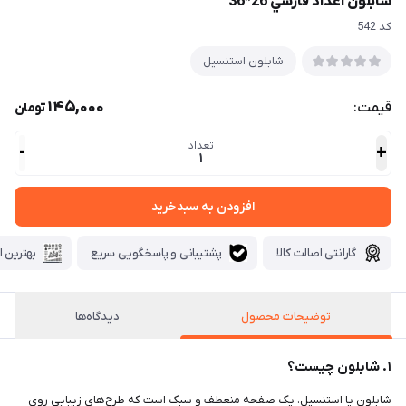
شابلون اعداد فارسي 26*36
كد 542
شابلون استنسیل
145,000
قیمت:
تومان
تعداد
-
+
1
افزودن به سبدخرید
گارانتی اصالت کالا
پشتیبانی و پاسخگویی سریع
بهترین ا
توضیحات محصول
دیدگاه‌ها
۱. شابلون چیست؟
شابلون یا استنسیل، یک صفحه منعطف و سبک است که طرح‌های زیبایی روی