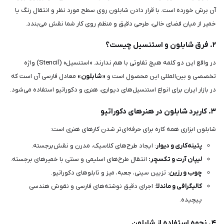
آن برش خورده است. با قرار دادن شابلون روی سطح مورد نظر و انتقال رنگ یا
خمیر از میان فضای خالی، طرحی دقیق و منظم روی کار شما نقش می‌بندد.
۲. فرق شابلون و استنسیل چیست؟
در واقع این دو کلمه هیچ تفاوتی با هم ندارند. «استنسیل» (Stencil) واژه
تخصصی و بین‌المللی این محصول است و
«شابلون»
معادل فارسی آن است که
در بازار ایران برای انواع استنسیل‌های دیواری، هنری و دکوراتیو استفاده می‌شود.
۳. کاربرد شابلون در هنرهای دکوراتیو
شابلون ابزاری همه کاره برای حرفه‌ای‌تر شدن کارهای هنری است:
پتینه‌کاری و دیوار
: ایجاد طرح‌های کلاسیک، مدرن و نقش‌برجسته.
لیپان آرت و تکسچر:
انتقال طرح‌های اسلیمی و سنتی با خمیرهای برجسته.
چوب و رزین
: تزیین سینی، جعبه، میز و تابلوهای دکوراتیو.
کالیگرافی و ماندلا
: اجرای دقیق نوشته‌های فارسی و نقوش هندسی
پیچیده.
۴. نحوه استفاده از شابلون