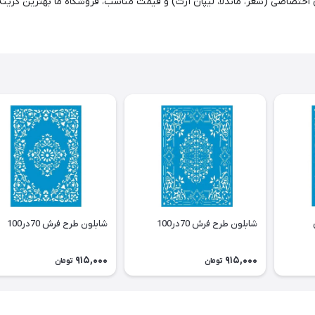
 اختصاصی (شعر، ماندلا، لیپان آرت) و قیمت مناسب، فروشگاه ما بهترین گزین
شابلون طرح فرش 70در100
شابلون طرح فرش 70در100
915,000
915,000
تومان
تومان