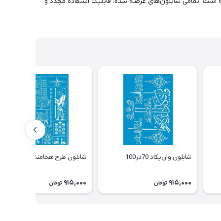
ه است. تمامی شابلون‌های عرضه شده، قابلیت استفاده مجدد و
شابلون وان‌یکاد 70در100
شابلون طرح هخامنشی 70در100
915,000
915,000
تومان
تومان