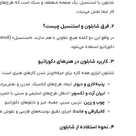
شابلون یا استنسیل، یک صفحه منعطف و سبک است که طرح‌های زیب
کار شما نقش می‌بندد.
۲. فرق شابلون و استنسیل چیست؟
در واقع این دو کلمه هیچ تفاوتی با هم ندارند. «استنسیل» (Stencil) واژه تخصصی و بین‌المللی این محصول است و
دکوراتیو استفاده می‌شود.
۳. کاربرد شابلون در هنرهای دکوراتیو
شابلون ابزاری همه کاره برای حرفه‌ای‌تر شدن کارهای هنری است:
پتینه‌کاری و دیوار
: ایجاد طرح‌های کلاسیک، مدرن و نقش‌برج
لیپان آرت و تکسچر:
انتقال طرح‌های اسلیمی و سنتی با خمیر
چوب و رزین
: تزیین سینی، جعبه، میز و تابلوهای دکوراتیو.
کالیگرافی و ماندلا
: اجرای دقیق نوشته‌های فارسی و نقوش ه
۴. نحوه استفاده از شابلون