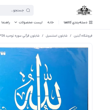
دسته‌بندی کالاها
خانه
لیست محصولات
راهنما
فروشگاه آبتین
/
شابلون استنسیل
/
شابلون قرآني سوره توحيد 26*36