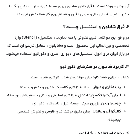
آن برش خورده است. با قرار دادن شابلون روی سطح مورد نظر و انتقال رنگ یا
خمیر از میان فضای خالی، طرحی دقیق و منظم روی کار شما نقش می‌بندد.
۲. فرق شابلون و استنسیل چیست؟
در واقع این دو کلمه هیچ تفاوتی با هم ندارند. «استنسیل» (Stencil) واژه
تخصصی و بین‌المللی این محصول است و
«شابلون»
معادل فارسی آن است که
در بازار ایران برای انواع استنسیل‌های دیواری، هنری و دکوراتیو استفاده می‌شود.
۳. کاربرد شابلون در هنرهای دکوراتیو
شابلون ابزاری همه کاره برای حرفه‌ای‌تر شدن کارهای هنری است:
پتینه‌کاری و دیوار
: ایجاد طرح‌های کلاسیک، مدرن و نقش‌برجسته.
لیپان آرت و تکسچر:
انتقال طرح‌های اسلیمی و سنتی با خمیرهای برجسته.
چوب و رزین
: تزیین سینی، جعبه، میز و تابلوهای دکوراتیو.
کالیگرافی و ماندلا
: اجرای دقیق نوشته‌های فارسی و نقوش هندسی
پیچیده.
۴. نحوه استفاده از شابلون