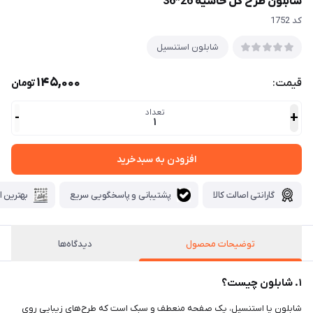
شابلون طرح گل حاشيه 26*36
كد 1752
شابلون استنسیل
145,000
قیمت:
تومان
تعداد
-
+
1
افزودن به سبدخرید
گارانتی اصالت کالا
پشتیبانی و پاسخگویی سریع
بهترین ا
توضیحات محصول
دیدگاه‌ها
۱. شابلون چیست؟
شابلون یا استنسیل، یک صفحه منعطف و سبک است که طرح‌های زیبایی روی