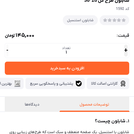
شابلون طرح گل 26*36
كد 1592
شابلون استنسیل
145,000
قیمت:
تومان
تعداد
-
+
1
افزودن به سبدخرید
گارانتی اصالت کالا
پشتیبانی و پاسخگویی سریع
بهترین ا
توضیحات محصول
دیدگاه‌ها
۱. شابلون چیست؟
شابلون یا استنسیل، یک صفحه منعطف و سبک است که طرح‌های زیبایی روی