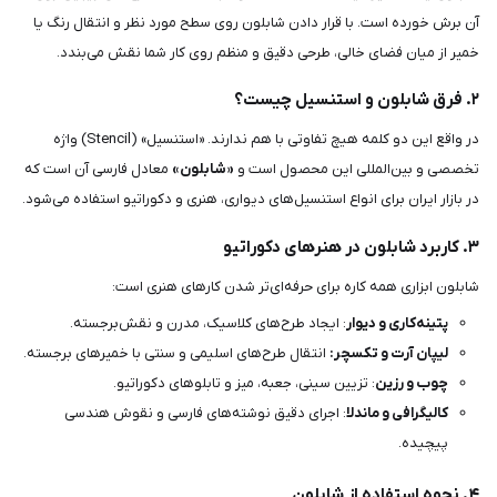
آن برش خورده است. با قرار دادن شابلون روی سطح مورد نظر و انتقال رنگ یا
خمیر از میان فضای خالی، طرحی دقیق و منظم روی کار شما نقش می‌بندد.
۲. فرق شابلون و استنسیل چیست؟
در واقع این دو کلمه هیچ تفاوتی با هم ندارند. «استنسیل» (Stencil) واژه
تخصصی و بین‌المللی این محصول است و
«شابلون»
معادل فارسی آن است که
در بازار ایران برای انواع استنسیل‌های دیواری، هنری و دکوراتیو استفاده می‌شود.
۳. کاربرد شابلون در هنرهای دکوراتیو
شابلون ابزاری همه کاره برای حرفه‌ای‌تر شدن کارهای هنری است:
پتینه‌کاری و دیوار
: ایجاد طرح‌های کلاسیک، مدرن و نقش‌برجسته.
لیپان آرت و تکسچر:
انتقال طرح‌های اسلیمی و سنتی با خمیرهای برجسته.
چوب و رزین
: تزیین سینی، جعبه، میز و تابلوهای دکوراتیو.
کالیگرافی و ماندلا
: اجرای دقیق نوشته‌های فارسی و نقوش هندسی
پیچیده.
۴. نحوه استفاده از شابلون